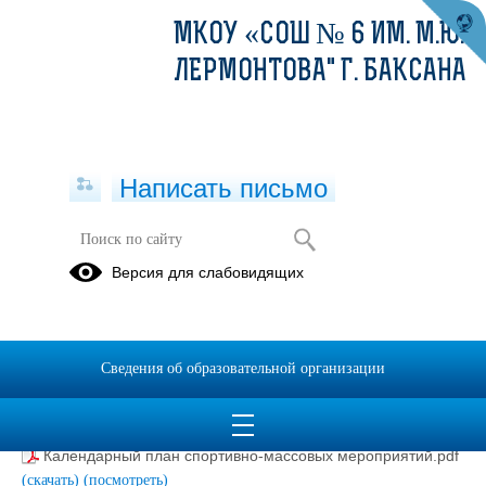
МКОУ «СОШ № 6 ИМ. М.Ю.
ЛЕРМОНТОВА" Г. БАКСАНА
Написать письмо
ШКОЛЬНЫЙ СПОРТИВНЫЙ КЛУБ
Версия для слабовидящих
Лицензия.pdf
(скачать)
(посмотреть)
План спортивно-массовых, физкультурно-спортивных и
социально-значимых мероприятий на 2023-2024 учебный
Сведения об образовательной организации
год.docx
(скачать)
Расписание работы спортивных секций в ШСК.pdf
(скачать)
(посмотреть)
Календарный план спортивно-массовых мероприятий.pdf
(скачать)
(посмотреть)