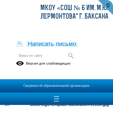
МКОУ «СОШ № 6 ИМ. М.Ю.
ЛЕРМОНТОВА" Г. БАКСАНА
Написать письмо
Школьная библиотека
Версия для слабовидящих
«Школа – это, прежде всего, книга,
а воспитание – прежде всего слова,
Сведения об образовательной организации
книги и живые человеческие отношения»
А.И. Герцен